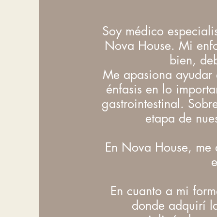
Soy médico especialis
Nova House. Mi enfoq
bien, de
Me apasiona ayudar a 
énfasis en lo import
gastrointestinal. Sob
etapa de nues
En Nova House, me de
e
En cuanto a mi form
donde adquirí l