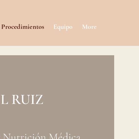
y Procedimientos
Equipo
More
L RUIZ
y Nutrición Médica